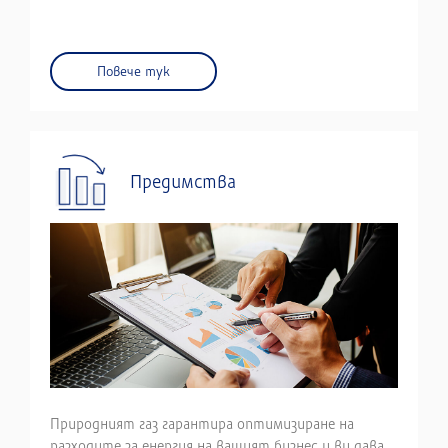
Повече тук
Предимства
Природният газ гарантира оптимизиране на
разходите за енергия на вашият бизнес и ви дава