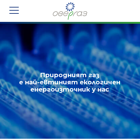
Прескочете
към
съдържанието
Природният газ
е най-евтиният екологичен
енергоизточник у нас